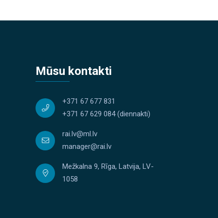
Mūsu kontakti
+371 67 677 831
+371 67 629 084
(diennakti)
rai.lv@ml.lv
manager@rai.lv
Mežkalna 9, Rīga, Latvija, LV-
1058