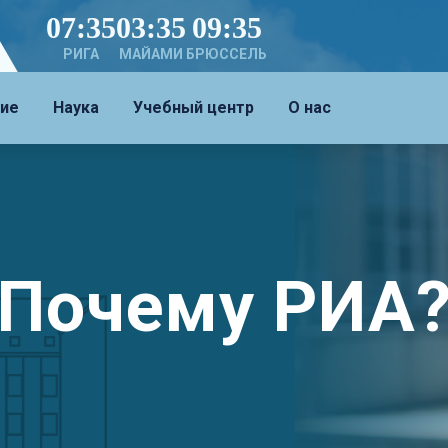
07:35
03:35
09:35
РИГА
МАЙАМИ
БРЮССЕЛЬ
ие
Наука
Учебный центр
О нас
Почему РИА