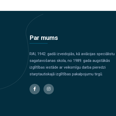
Par mums
RAI, 1942. gadā izveidojiās, kā aviācijas speciālistu
sagatavošanas skola, no 1989. gada augstākās
izglītības iestāde ar veiksmīgu darba pieredzi
starptautiskajā izglītības pakalpojumu tirgū.