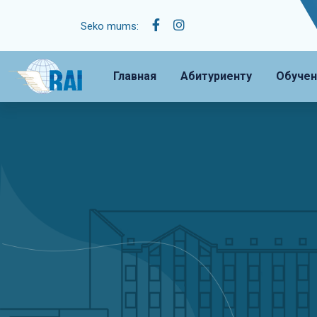
Seko mums:
Главная
Абитуриенту
Обучен