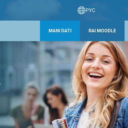
РУС
MANI DATI
RAI MOODLE
?