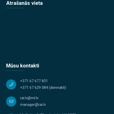
Atrašanās vieta
Mūsu kontakti
+371 67 677 831
+371 67 629 084
(diennakti)
rai.lv@ml.lv
manager@rai.lv