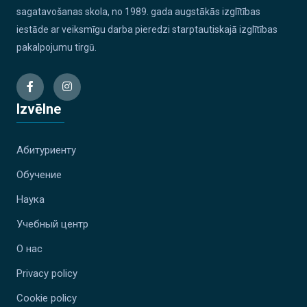
sagatavošanas skola, no 1989. gada augstākās izglītības
iestāde ar veiksmīgu darba pieredzi starptautiskajā izglītības
pakalpojumu tirgū.
Izvēlne
Абитуриенту
Обучение
Наука
Учебный центр
О нас
Privacy policy
Cookie policy