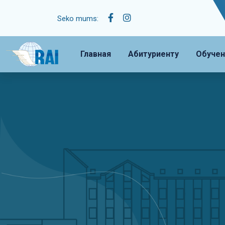
Seko mums:
Главная
Абитуриенту
Обучен