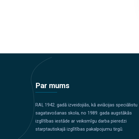
Par mums
RAI, 1942. gadā izveidojiās, kā aviācijas speciālistu
sagatavošanas skola, no 1989. gada augstākās
izglītības iestāde ar veiksmīgu darba pieredzi
starptautiskajā izglītības pakalpojumu tirgū.