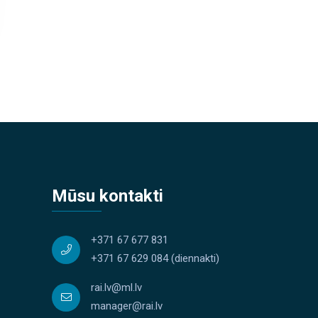
Mūsu kontakti
+371 67 677 831
+371 67 629 084
(diennakti)
rai.lv@ml.lv
manager@rai.lv