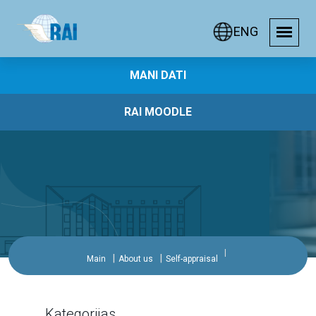
ENG
MANI DATI
RAI MOODLE
Main
About us
Self-appraisal
Kategorijas