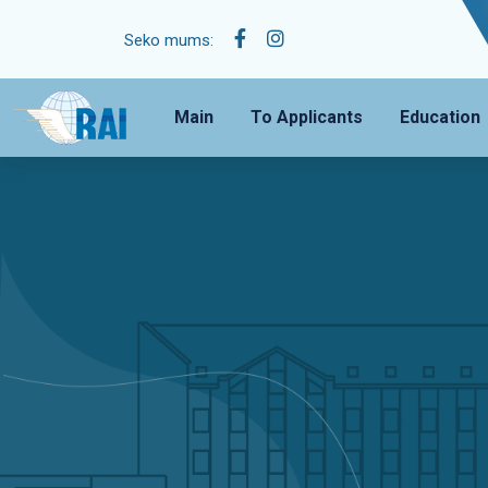
Seko mums:
Main
To Applicants
Education