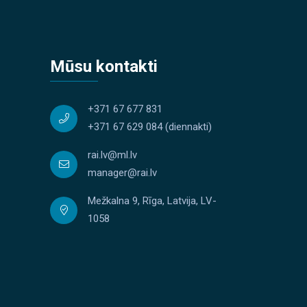
Mūsu kontakti
+371 67 677 831
+371 67 629 084
(diennakti)
rai.lv@ml.lv
manager@rai.lv
Mežkalna 9, Rīga, Latvija, LV-
1058