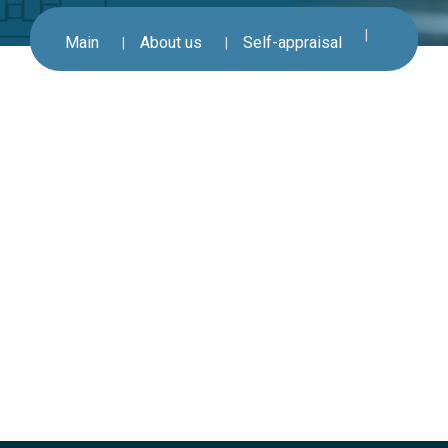
Main
About us
Self-appraisal